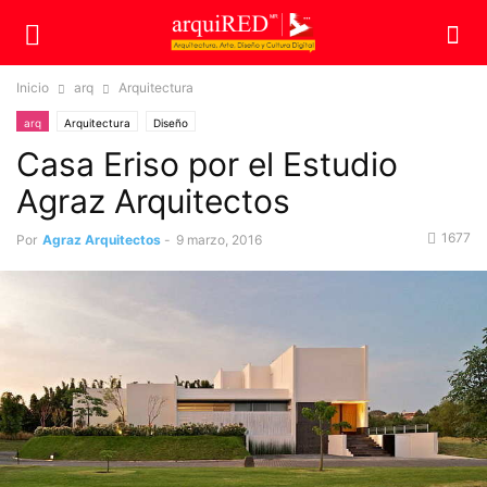
Inicio
arq
Arquitectura
arq
Arquitectura
Diseño
Casa Eriso por el Estudio
Agraz Arquitectos
1677
Por
Agraz Arquitectos
-
9 marzo, 2016