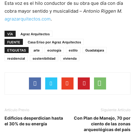
Esta voz es el hilo conductor de su obra que día con día
cobra mayor sentido y musicalidad –
Antonio Riggen M.
agrazarquitectos.com
.
VÍA
Agraz Arquitectos
FUENTE
Casa Eriso por Agraz Arquitectos
ETIQUETAS
arte
ecología
estilo
Guadalajara
residencial
sostenibilidad
vivienda
Artículo Previo
Siguiente Artículo
Edificios desperdician hasta
Con Plan de Manejo, 70 por
el 30% de su energía
ciento de las zonas
arqueológicas del país