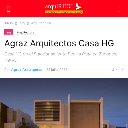
Inicio
arq
Arquitectura
arq
Arquitectura
Agraz Arquitectos Casa HG
Casa HG en el Fraccionamiento Puerta Plata en Zapopan,
Jalisco
2502
Por
Agraz Arquitectos
-
25 julio, 2016