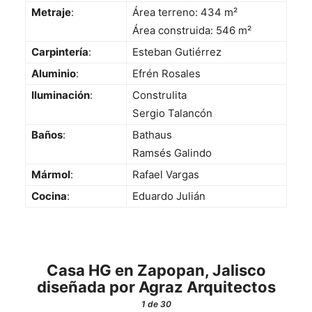
Metraje
:
Área terreno: 434 m²
Área construida: 546 m²
Carpintería
:
Esteban Gutiérrez
Aluminio
:
Efrén Rosales
Iluminación
:
Construlita
Sergio Talancón
Baños
:
Bathaus
Ramsés Galindo
Mármol
:
Rafael Vargas
Cocina
:
Eduardo Julián
Casa HG en Zapopan, Jalisco
diseñada por Agraz Arquitectos
1
de 30