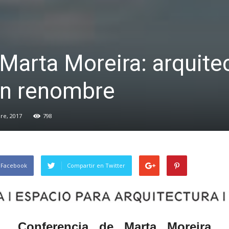
Marta Moreira: arquite
an renombre
re, 2017
798
 Facebook
Compartir en Twitter
Conferencia de Marta Moreira