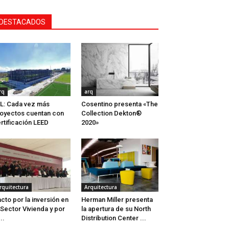
DESTACADOS
rq
arq
L: Cada vez más
Cosentino presenta «The
oyectos cuentan con
Collection Dekton®
rtificación LEED
2020»
rquitectura
Arquitectura
cto por la inversión en
Herman Miller presenta
 Sector Vivienda y por
la apertura de su North
..
Distribution Center ...