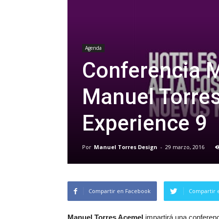
Agenda
Conferencia M
Manuel Torre
Experience 9
Por
Manuel Torres Design
-
29 marzo, 2016
Compartir en Facebook
Compartir 
Manuel Torres Acemel
impartirá una conferenc