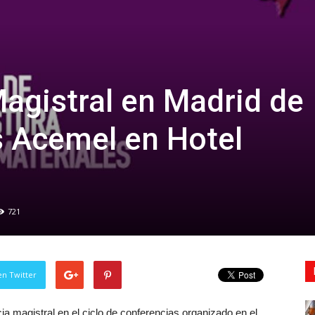
agistral en Madrid de
s Acemel en Hotel
721
en Twitter
ia magistral en el ciclo de conferencias organizado en el