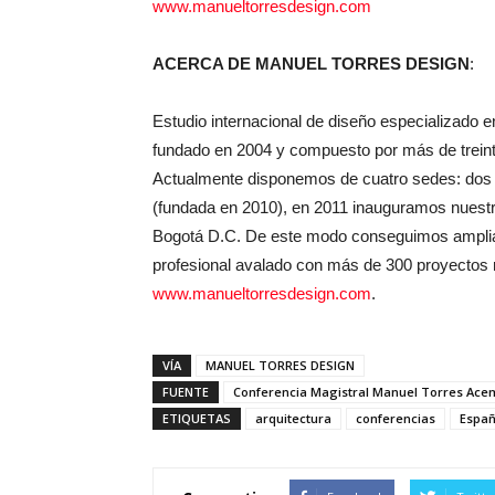
www.manueltorresdesign.com
ACERCA DE MANUEL TORRES DESIGN
:
Estudio internacional de diseño especializado en
fundado en 2004 y compuesto por más de treinta
Actualmente disponemos de cuatro sedes: dos 
(fundada en 2010), en 2011 inauguramos nuestro
Bogotá D.C. De este modo conseguimos ampliar
profesional avalado con más de 300 proyectos re
www.manueltorresdesign.com
.
VÍA
MANUEL TORRES DESIGN
FUENTE
Conferencia Magistral Manuel Torres Ace
ETIQUETAS
arquitectura
conferencias
Espa