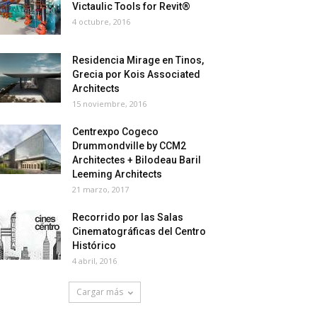
Victaulic Tools for Revit®
4 octubre, 2016
Residencia Mirage en Tinos,
Grecia por Kois Associated
Architects
15 noviembre, 2016
Centrexpo Cogeco
Drummondville by CCM2
Architectes + Bilodeau Baril
Leeming Architects
21 marzo, 2017
Recorrido por las Salas
Cinematográficas del Centro
Histórico
4 abril, 2016
Cargar más