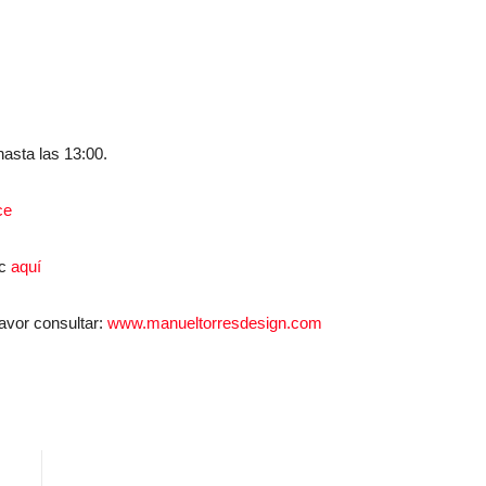
asta las 13:00.
ce
ic
aquí
avor consultar:
www.manueltorresdesign.com