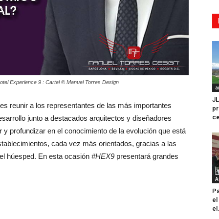
tel Experience 9 : Cartel © Manuel Torres Design
a
JL
e es reunir a los representantes de las más importantes
pr
ce
sarrollo junto a destacados arquitectos y diseñadores
r y profundizar en el conocimiento de la evolución que está
stablecimientos, cada vez más orientados, gracias a las
 el húesped. En esta ocasión
#HEX9
presentará grandes
A
Pa
el
el.