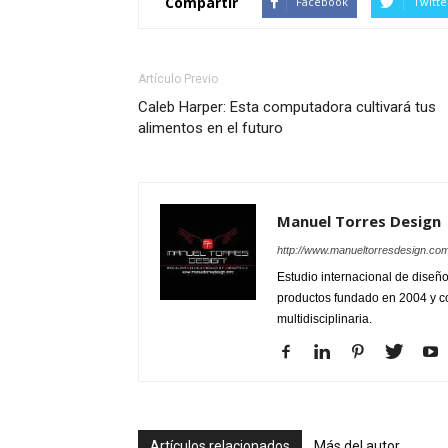
Compartir
Facebook
Twitte
Artículo Previo
Caleb Harper: Esta computadora cultivará tus
alimentos en el futuro
Manuel Torres Design
http://www.manueltorresdesign.co
Estudio internacional de diseño
productos fundado en 2004 y c
multidisciplinaria.
Artículos relacionados
Más del autor