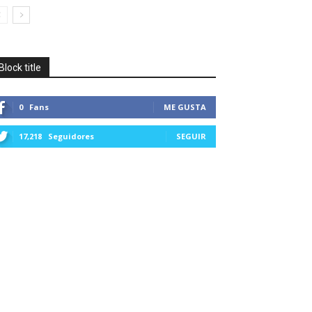
Block title
0
Fans
ME GUSTA
17,218
Seguidores
SEGUIR