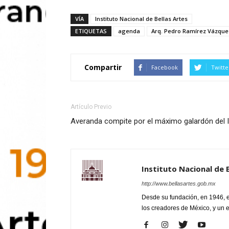
VÍA
Instituto Nacional de Bellas Artes
ETIQUETAS
agenda
Arq. Pedro Ramírez Vázque
Compartir
Facebook
Twitte
Artículo Previo
Averanda compite por el máximo galardón del
Instituto Nacional de 
http://www.bellasartes.gob.mx
Desde su fundación, en 1946, el
los creadores de México, y un 