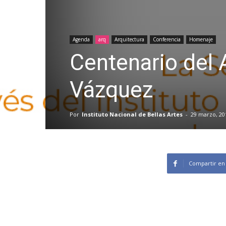
Agenda
arq
Arquitectura
Conferencia
Homenaje
Centenario del 
Vázquez
Por
Instituto Nacional de Bellas Artes
-
29 marzo, 20
Compartir en