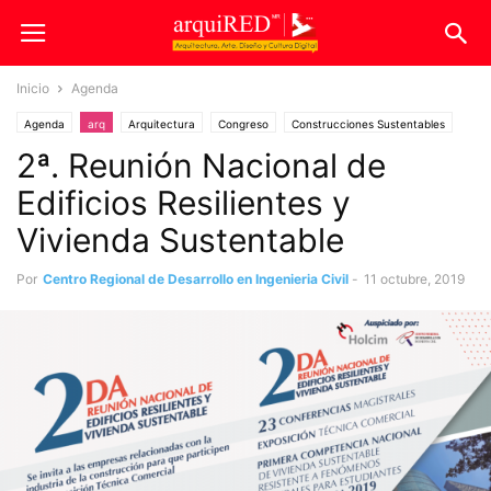
Inicio
Agenda
Agenda
arq
Arquitectura
Congreso
Construcciones Sustentables
2ª. Reunión Nacional de
Diseño
Exposición
Edificios Resilientes y
Vivienda Sustentable
Por
Centro Regional de Desarrollo en Ingenieria Civil
-
11 octubre, 2019
383