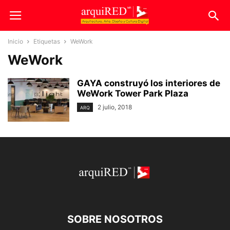
Inicio
Etiquetas
WeWork
WeWork
GAYA construyó los interiores de
WeWork Tower Park Plaza
2 julio, 2018
ARQ
SOBRE NOSOTROS