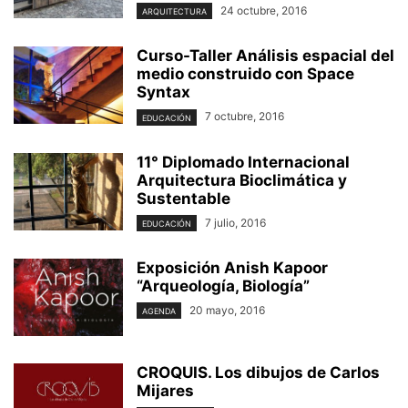
24 octubre, 2016
ARQUITECTURA
Curso-Taller Análisis espacial del
medio construido con ​Space
Syntax
7 octubre, 2016
EDUCACIÓN
11° Diplomado Internacional
Arquitectura Bioclimática y
Sustentable
7 julio, 2016
EDUCACIÓN
Exposición Anish Kapoor
“Arqueología, Biología”
20 mayo, 2016
AGENDA
CROQUIS. Los dibujos de Carlos
Mijares