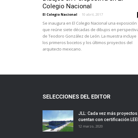
Colegio Nacional
El Colegio Nacional
-
10 abril, 2017
Se inaugura en El Colegio Nacional una exposición
que reúne siete décadas de dibujos en perspectiv
de Teodoro González de León. La muestra incluye
los primeros bocetos y los últimos proyectos del
arquitecto mexicano.
SELECCIONES DEL EDITOR
JLL: Cada vez más proyectos
cuentan con certificación LE
12 marzo, 2020