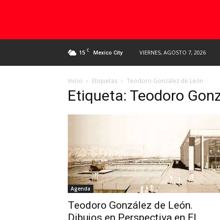
C
15
VIERNES, AGOSTO 7, 2026
Mexico City
Inicio
Etiquetas
Teodoro González de León
Etiqueta: Teodoro Gon
Agenda
Teodoro González de León.
Dibujos en Perspectiva en El