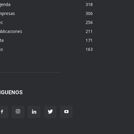
genda
318
mpresas
306
ec
256
blicaciones
211
te
171
co
163
IGUENOS