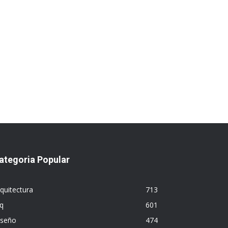
ategoria Popular
quitectura
713
q
601
iseño
474