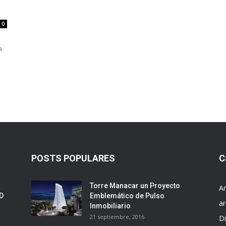
0
a
POSTS POPULARES
C
Torre Manacar un Proyecto
Ar
ED
Emblemático de Pulso
ar
Inmobiliario
21 septiembre, 2016
D