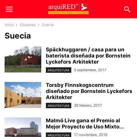
Inicio
Etiquetas
Suecia
Suecia
Späckhuggaren / casa para un
baterista diseñada por Bornstein
Lyckefors Arkitekter
5 septiembre, 2017
ARQUITECTURA
Torsby Finnskogscentrum
diseñado por Bornstein Lyckefors
Arkitekter
28 febrero, 2017
ARQUITECTURA
Malmö Live gana el Premio al
Mejor Proyecto de Uso Mixto...
17 noviembre, 2016
ARQUITECTURA