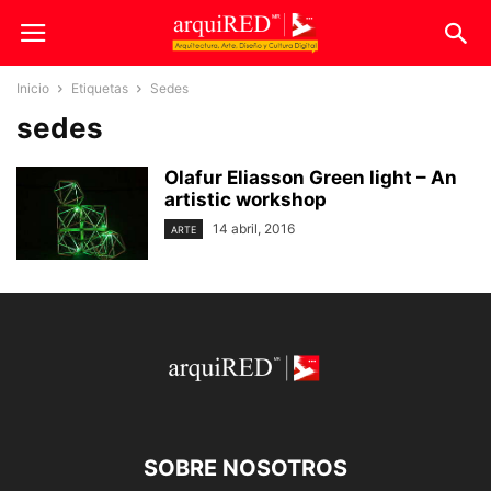
Inicio
Etiquetas
Sedes
sedes
Olafur Eliasson Green light – An
artistic workshop
14 abril, 2016
ARTE
SOBRE NOSOTROS