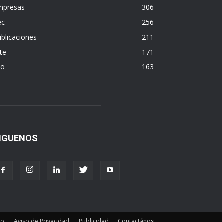
mpresas
306
ec
256
blicaciones
211
te
171
co
163
IGUENOS
so
Aviso de Privacidad
Publicidad
Contactános