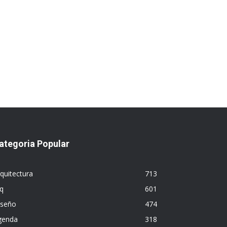
ategoria Popular
quitectura
713
q
601
iseño
474
genda
318