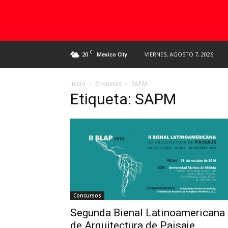
C
20
VIERNES, AGOSTO 7, 2026
Mexico City
Inicio
Etiquetas
SAPM
Etiqueta: SAPM
Concursos
Segunda Bienal Latinoamericana
de Arquitectura de Paisaje