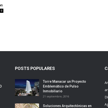
M)
0
l
POSTS POPULARES
C
Torre Manacar un Proyecto
Ar
ED
Emblemático de Pulso
ar
Inmobiliario
21 septiembre, 2016
D
A
Soluciones Arquitectónicas en