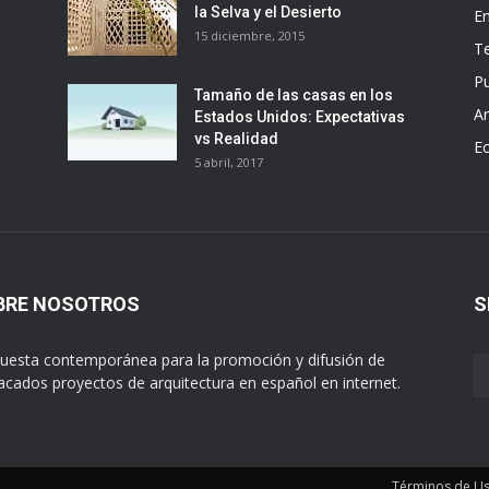
la Selva y el Desierto
E
15 diciembre, 2015
T
Pu
Tamaño de las casas en los
Ar
Estados Unidos: Expectativas
vs Realidad
E
5 abril, 2017
BRE NOSOTROS
S
uesta contemporánea para la promoción y difusión de
acados proyectos de arquitectura en español en internet.
Términos de U