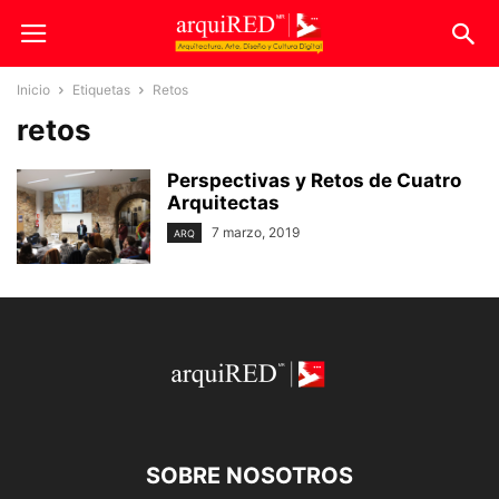
Inicio
Etiquetas
Retos
retos
Perspectivas y Retos de Cuatro
Arquitectas
7 marzo, 2019
ARQ
SOBRE NOSOTROS