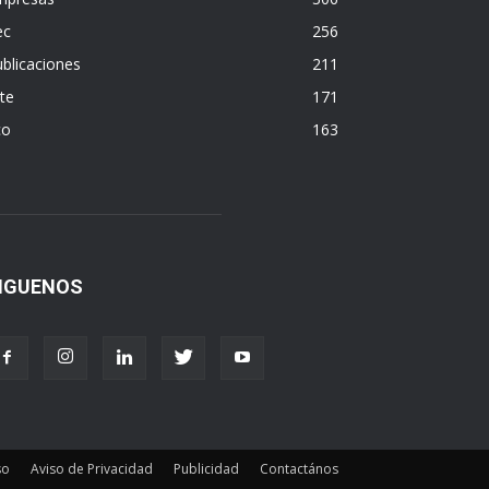
ec
256
blicaciones
211
te
171
co
163
IGUENOS
so
Aviso de Privacidad
Publicidad
Contactános