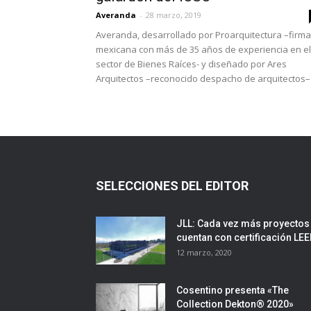
Averanda
-
28 marzo, 2019
Averanda, desarrollado por Proarquitectura –firma
mexicana con más de 35 años de experiencia en el
sector de Bienes Raíces- y diseñado por Ares
Arquitectos –reconocido despacho de arquitectos–
SELECCIONES DEL EDITOR
JLL: Cada vez más proyectos
cuentan con certificación LE
12 marzo, 2020
Cosentino presenta «The
Collection Dekton® 2020»