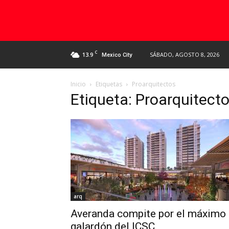
C
13.9
SÁBADO, AGOSTO 8, 2026
Mexico City
Inicio
Etiquetas
Proarquitectos
Etiqueta: Proarquitect
arq
Averanda compite por el máximo
galardón del ICSC