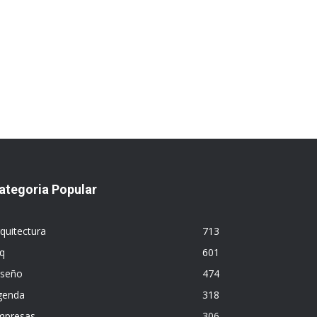
ategoria Popular
quitectura
713
q
601
iseño
474
genda
318
mpresas
306