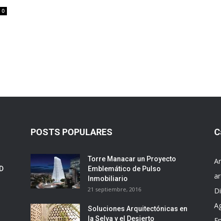
0
POSTS POPULARES
C
Torre Manacar un Proyecto
Ar
ED
Emblemático de Pulso
ar
Inmobiliario
21 septiembre, 2016
D
A
Soluciones Arquitectónicas en
la Selva y el Desierto
E