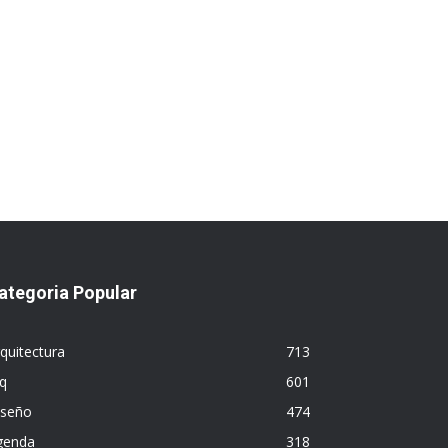
ategoria Popular
quitectura
713
q
601
iseño
474
genda
318