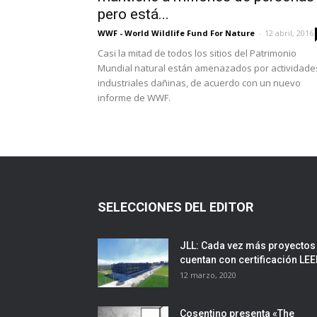
pero está...
WWF - World Wildlife Fund For Nature
-
12 abril, 2016
Casi la mitad de todos los sitios del Patrimonio
Mundial natural están amenazados por actividade
industriales dañinas, de acuerdo con un nuevo
informe de WWF.
SELECCIONES DEL EDITOR
JLL: Cada vez más proyectos
cuentan con certificación LE
12 marzo, 2020
Cosentino presenta «The