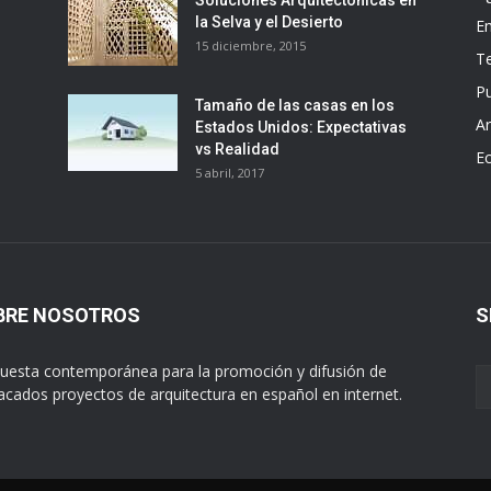
Soluciones Arquitectónicas en
la Selva y el Desierto
E
15 diciembre, 2015
T
Pu
Tamaño de las casas en los
Ar
Estados Unidos: Expectativas
vs Realidad
E
5 abril, 2017
BRE NOSOTROS
S
uesta contemporánea para la promoción y difusión de
acados proyectos de arquitectura en español en internet.