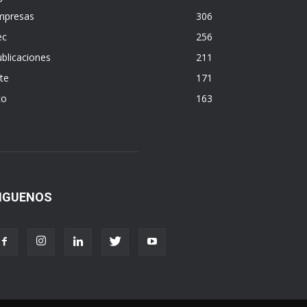
mpresas
306
ec
256
blicaciones
211
te
171
co
163
IGUENOS