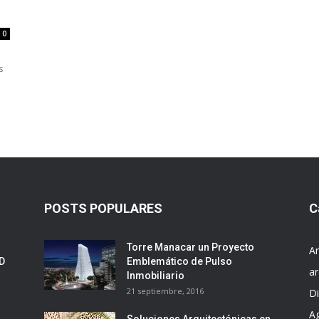
0
s
POSTS POPULARES
C
Torre Manacar un Proyecto
Ar
ED
Emblemático de Pulso
ar
Inmobiliario
21 septiembre, 2016
D
A