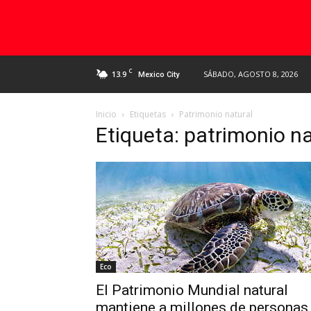
C
13.9
SÁBADO, AGOSTO 8, 2026
Mexico City
Inicio
Etiquetas
Patrimonio natural
Etiqueta: patrimonio na
Eco
El Patrimonio Mundial natural
mantiene a millones de personas