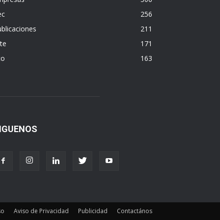
ec
256
blicaciones
211
te
171
co
163
IGUENOS
so
Aviso de Privacidad
Publicidad
Contactános