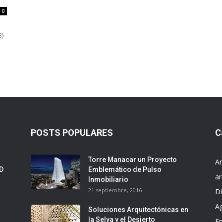
0
3)
POSTS POPULARES
C
Torre Manacar un Proyecto
Ar
ED
Emblemático de Pulso
ar
Inmobiliario
21 septiembre, 2016
D
A
Soluciones Arquitectónicas en
la Selva y el Desierto
E