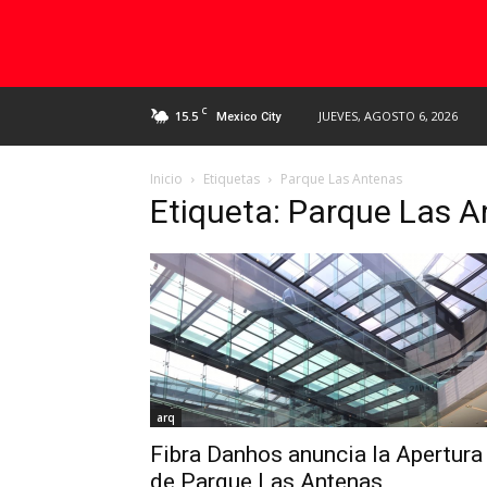
C
15.5
JUEVES, AGOSTO 6, 2026
Mexico City
Inicio
Etiquetas
Parque Las Antenas
Etiqueta: Parque Las 
arq
Fibra Danhos anuncia la Apertura
de Parque Las Antenas