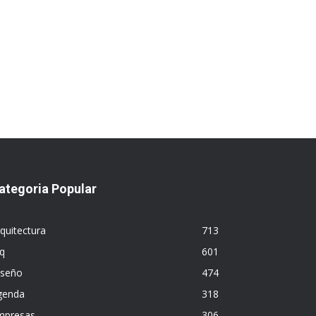
ategoria Popular
quitectura
713
q
601
iseño
474
genda
318
mpresas
306