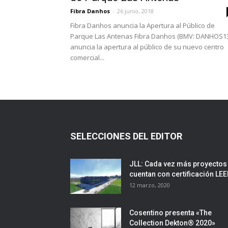
Fibra Danhos
-
26 junio, 2018
Fibra Danhos anuncia la Apertura al Público de
Parque Las Antenas Fibra Danhos (BMV: DANHOS1
anuncia la apertura al público de su nuevo centro
comercial...
SELECCIONES DEL EDITOR
JLL: Cada vez más proyectos
cuentan con certificación LE
12 marzo, 2020
Cosentino presenta «The
Collection Dekton® 2020»