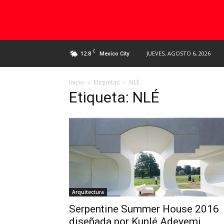
C
12.8
JUEVES, AGOSTO 6, 2026
Mexico City
Inicio
Etiquetas
NLÉ
Etiqueta: NLÉ
Arquitectura
Serpentine Summer House 2016
diseñada por Kunlé Adeyemi