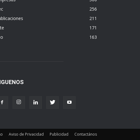
ec
256
blicaciones
211
te
171
co
163
IGUENOS
so
Aviso de Privacidad
Publicidad
Contactános