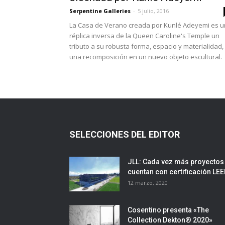
Serpentine Galleries
-
5 julio, 2016
La Casa de Verano creada por Kunlé Adeyemi es 
réplica inversa de la Queen Caroline's Temple un
tributo a su robusta forma, espacio y materialidad,
una recomposición en un nuevo objeto escultural.
SELECCIONES DEL EDITOR
JLL: Cada vez más proyectos
cuentan con certificación LE
12 marzo, 2020
Cosentino presenta «The
Collection Dekton® 2020»