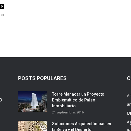
0
una
POSTS POPULARES
C
Torre Manacar un Proyecto
Ar
ED
Emblemático de Pulso
ar
Inmobiliario
21 septiembre, 2016
D
A
Soluciones Arquitectónicas en
la Selva y el Desierto
E