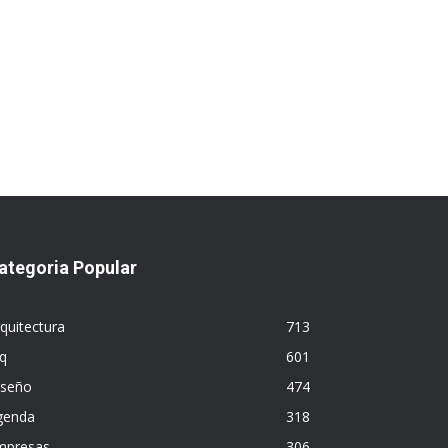
ategoria Popular
quitectura
713
q
601
iseño
474
genda
318
mpresas
306