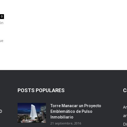
0
ón
ue
POSTS POPULARES
C
Torre Manacar un Proyecto
Ar
ED
Emblemático de Pulso
ar
Inmobiliario
21 septiembre, 2016
D