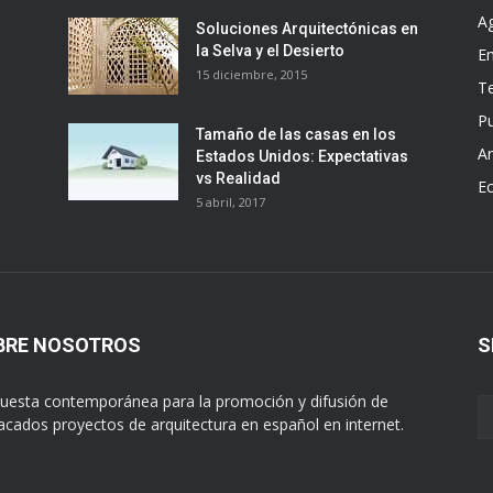
A
Soluciones Arquitectónicas en
la Selva y el Desierto
E
15 diciembre, 2015
T
Pu
Tamaño de las casas en los
Ar
Estados Unidos: Expectativas
vs Realidad
E
5 abril, 2017
BRE NOSOTROS
S
uesta contemporánea para la promoción y difusión de
acados proyectos de arquitectura en español en internet.