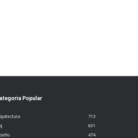
ategoria Popular
quitectura
713
q
601
iseño
474