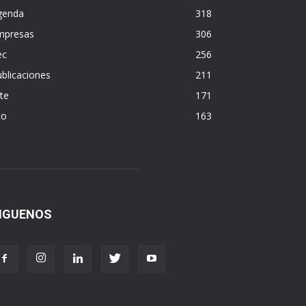
genda
318
mpresas
306
ec
256
blicaciones
211
te
171
co
163
IGUENOS