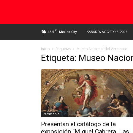
C
15.5
SÁBADO, AGOSTO 8, 2026
Mexico City
Inicio
Etiquetas
Museo Nacional del Virreinato
Etiqueta: Museo Nacion
Patrimonio
Presentan el catálogo de la
exposición “Miguel Cabrera. Las