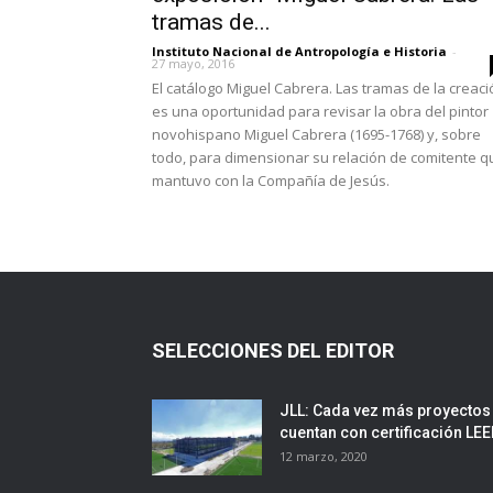
tramas de...
Instituto Nacional de Antropología e Historia
-
27 mayo, 2016
El catálogo Miguel Cabrera. Las tramas de la creaci
es una oportunidad para revisar la obra del pintor
novohispano Miguel Cabrera (1695-1768) y, sobre
todo, para dimensionar su relación de comitente q
mantuvo con la Compañía de Jesús.
SELECCIONES DEL EDITOR
JLL: Cada vez más proyectos
cuentan con certificación LE
12 marzo, 2020