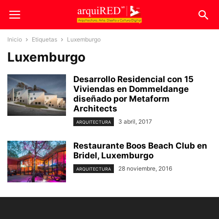
Inicio
Etiquetas
Luxemburgo
Luxemburgo
Desarrollo Residencial con 15
Viviendas en Dommeldange
diseñado por Metaform
Architects
3 abril, 2017
ARQUITECTURA
Restaurante Boos Beach Club en
Bridel, Luxemburgo
28 noviembre, 2016
ARQUITECTURA