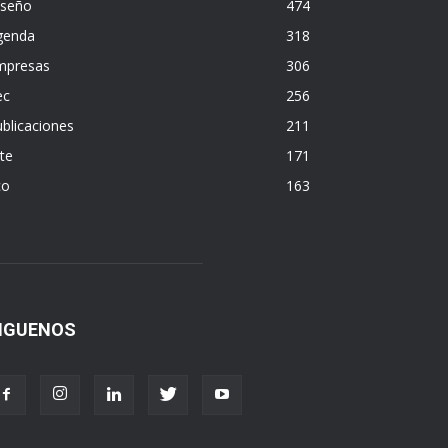
iseño
474
genda
318
mpresas
306
ec
256
blicaciones
211
te
171
co
163
IGUENOS