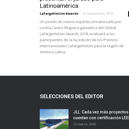
Latinoamérica
LafargeHolcim Awards
-
10 septiembre, 2019
Un jurado de nueve expertos encabezado por
Loreta Castro Reguera ganadora del Global
LafargeHolcim Awards 2018, evaluará a los
participantes de la 6a edición de los Premios
Internacionales LafargeHolcim para la región de
América Latina.
SELECCIONES DEL EDITOR
JLL: Cada vez más proyectos
cuentan con certificación LE
12 marzo, 2020