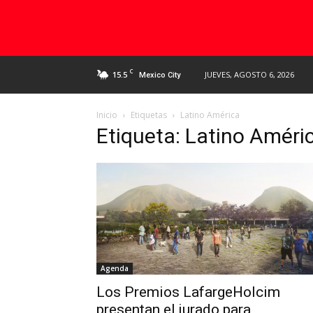
C
15.5
JUEVES, AGOSTO 6, 2026
Mexico City
Inicio
Etiquetas
Latino América
Etiqueta: Latino Améri
Agenda
Los Premios LafargeHolcim
presentan el jurado para