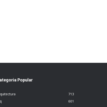
ategoria Popular
quitectura
713
q
601