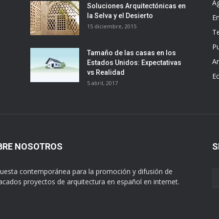
A
Soluciones Arquitectónicas en
la Selva y el Desierto
E
15 diciembre, 2015
T
Pu
Tamaño de las casas en los
Ar
Estados Unidos: Expectativas
vs Realidad
E
5 abril, 2017
BRE NOSOTROS
S
uesta contemporánea para la promoción y difusión de
acados proyectos de arquitectura en español en internet.