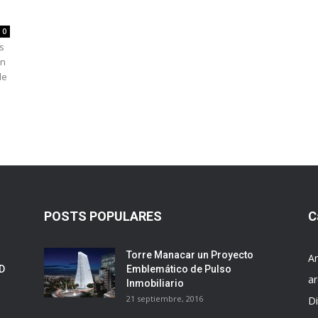
a
0
s
en
de
POSTS POPULARES
C
Torre Manacar un Proyecto
Ar
ED
Emblemático de Pulso
ar
Inmobiliario
21 septiembre, 2016
D