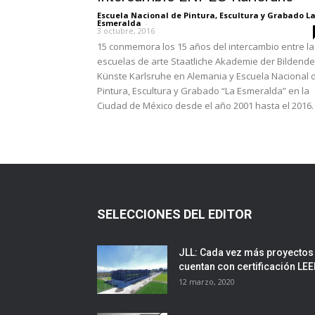
Escuela Nacional de Pintura, Escultura y Grabado L
Esmeralda
-
3 octubre, 2016
15 conmemora los 15 años del intercambio entre la
escuelas de arte Staatliche Akademie der Bildend
Künste Karlsruhe en Alemania y Escuela Nacional 
Pintura, Escultura y Grabado “La Esmeralda” en la
Ciudad de México desde el año 2001 hasta el 2016.
SELECCIONES DEL EDITOR
JLL: Cada vez más proyectos
cuentan con certificación LE
12 marzo, 2020