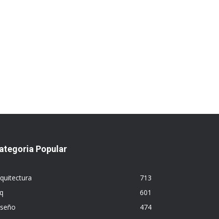
ategoria Popular
quitectura
713
q
601
iseño
474