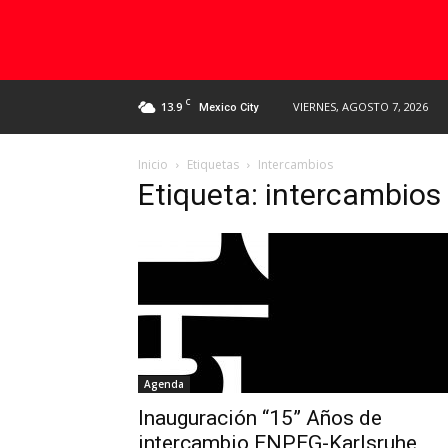
C
13.9
VIERNES, AGOSTO 7, 2026
Mexico City
Inicio
Etiquetas
Intercambios
Etiqueta: intercambios
Agenda
Inauguración “15” Años de
intercambio ENPEG-Karlsruhe