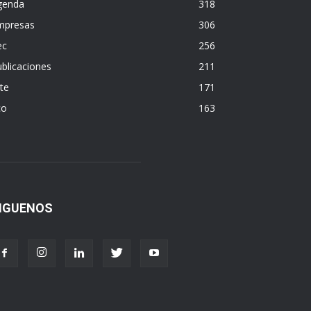
genda
318
mpresas
306
ec
256
blicaciones
211
te
171
co
163
IGUENOS