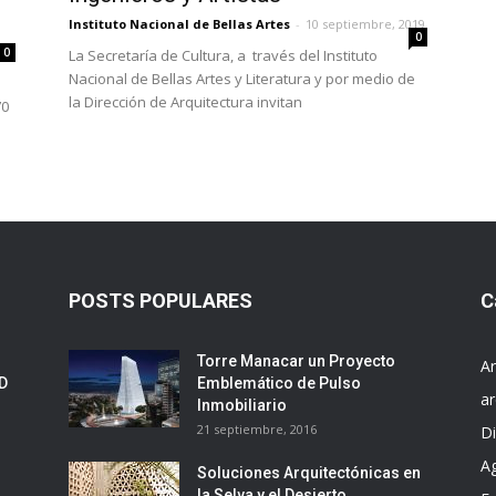
Instituto Nacional de Bellas Artes
-
10 septiembre, 2019
0
0
La Secretaría de Cultura, a través del Instituto
Nacional de Bellas Artes y Literatura y por medio de
la Dirección de Arquitectura invitan
70
POSTS POPULARES
C
Torre Manacar un Proyecto
Ar
ED
Emblemático de Pulso
ar
Inmobiliario
21 septiembre, 2016
D
A
Soluciones Arquitectónicas en
la Selva y el Desierto