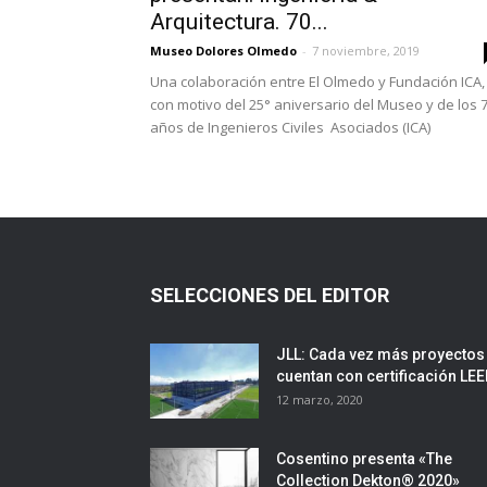
Arquitectura. 70...
Museo Dolores Olmedo
-
7 noviembre, 2019
Una colaboración entre El Olmedo y Fundación ICA,
con motivo del 25° aniversario del Museo y de los 
años de Ingenieros Civiles Asociados (ICA)
SELECCIONES DEL EDITOR
JLL: Cada vez más proyectos
cuentan con certificación LE
12 marzo, 2020
Cosentino presenta «The
Collection Dekton® 2020»