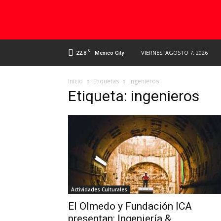
C
22.8
VIERNES, AGOSTO 7, 2026
Mexico City
Inicio
Etiquetas
Ingenieros
Etiqueta: ingenieros
Actividades Culturales
El Olmedo y Fundación ICA
presentan: Ingeniería &