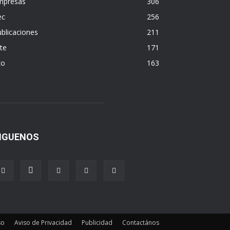
mpresas
306
ec
256
blicaciones
211
te
171
co
163
IGUENOS
so
Aviso de Privacidad
Publicidad
Contactános