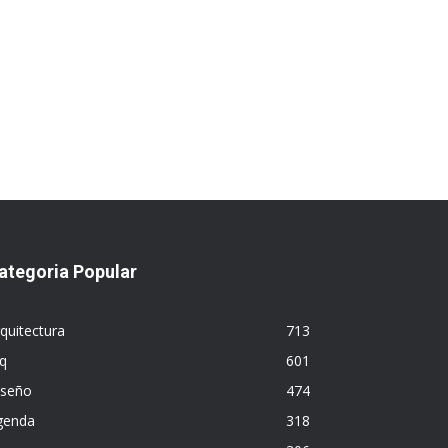
ategoria Popular
quitectura
713
q
601
iseño
474
genda
318