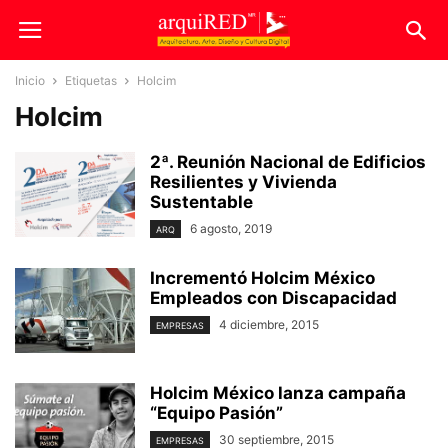
Inicio
Etiquetas
Holcim
Holcim
2ª. Reunión Nacional de Edificios
Resilientes y Vivienda
Sustentable
6 agosto, 2019
ARQ
Incrementó Holcim México
Empleados con Discapacidad
4 diciembre, 2015
EMPRESAS
Holcim México lanza campaña
“Equipo Pasión”
30 septiembre, 2015
EMPRESAS