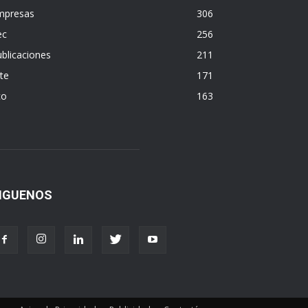
mpresas
306
ec
256
blicaciones
211
te
171
co
163
IGUENOS