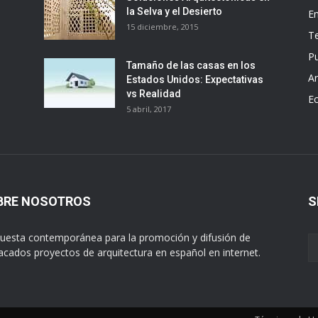
la Selva y el Desierto
E
15 diciembre, 2015
T
Pu
Tamaño de las casas en los
Ar
Estados Unidos: Expectativas
vs Realidad
E
5 abril, 2017
BRE NOSOTROS
S
uesta contemporánea para la promoción y difusión de
acados proyectos de arquitectura en español en internet.