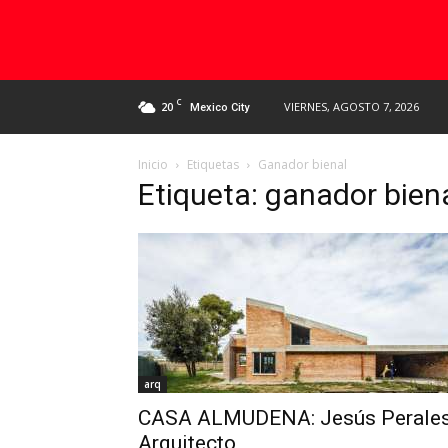
C
20
VIERNES, AGOSTO 7, 2026
Mexico City
Inicio
Etiquetas
Ganador bienal
Etiqueta: ganador bien
arq
CASA ALMUDENA: Jesús Perale
Arquitecto