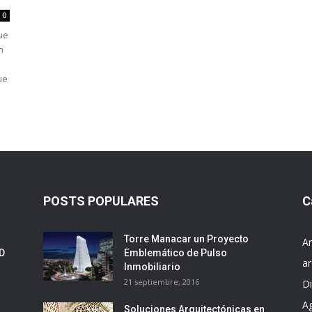
0
que
n
ue
POSTS POPULARES
C
Torre Manacar un Proyecto
Ar
ED
Emblemático de Pulso
ar
Inmobiliario
21 septiembre, 2016
D
A
Soluciones Arquitectónicas en