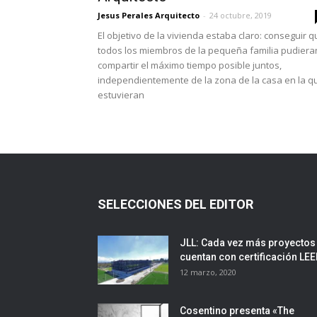
Jesus Perales Arquitecto
-
24 octubre, 2019
El objetivo de la vivienda estaba claro: conseguir 
todos los miembros de la pequeña familia pudiera
compartir el máximo tiempo posible juntos,
independientemente de la zona de la casa en la q
estuvieran
SELECCIONES DEL EDITOR
JLL: Cada vez más proyectos
cuentan con certificación LE
12 marzo, 2020
Cosentino presenta «The