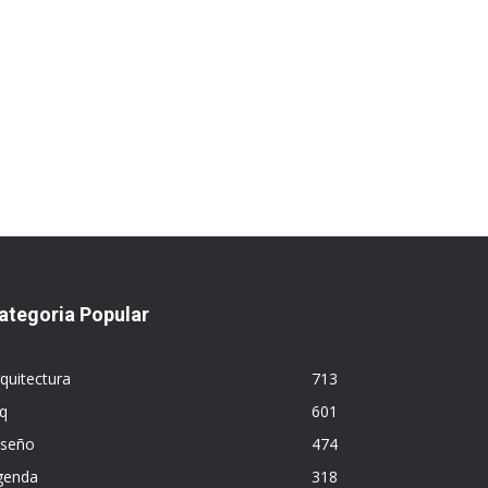
ategoria Popular
quitectura
713
q
601
iseño
474
genda
318