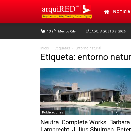
arquiRED
NOTICIA
C
13.9
SÁBADO, AGOSTO 8, 2026
Mexico City
Inicio
Etiquetas
Entorno natural
Etiqueta: entorno natur
Publicaciones
Neutra. Complete Works: Barbara
Lamprecht, Julius Shulman, Peter