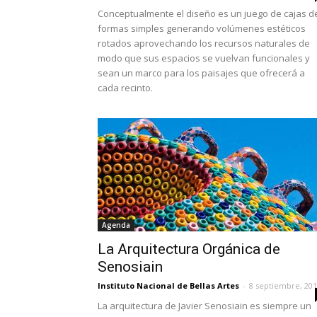
Conceptualmente el diseño es un juego de cajas d
formas simples generando volúmenes estéticos
rotados aprovechando los recursos naturales de
modo que sus espacios se vuelvan funcionales y
sean un marco para los paisajes que ofrecerá a
cada recinto.
Agenda
La Arquitectura Orgánica de
Senosiain
Instituto Nacional de Bellas Artes
-
8 septiembre, 20
La arquitectura de Javier Senosiain es siempre un