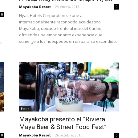
Mayakoba Resort
-
23 enero, 2017
0
0
Hyatt Hotels Corporation se une al
internacionalmente reconocido eco-destino
Mayakoba, ubicado frente al mar del Caribe,
s
ofrciendo una emocionante experiencia que
sumerge a los huéspedes en un paraíso escondido.
os
Estilo
Mayakoba presentó el “Riviera
Maya Beer & Street Food Fest”
Mayakoba Resort
-
26 octubre, 2016
0
0