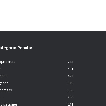
ategoria Popular
quitectura
713
q
601
iseño
474
genda
318
mpresas
306
ec
256
blicaciones
211