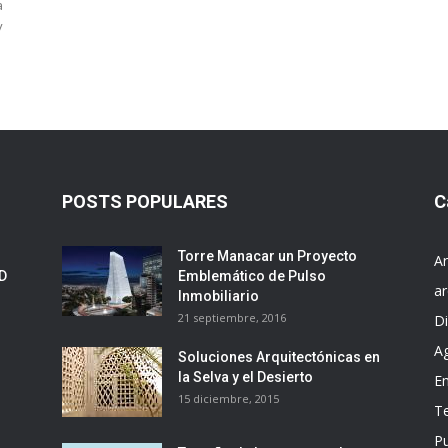
a
y
POSTS POPULARES
C
Torre Manacar un Proyecto
Ar
ED
Emblemático de Pulso
ar
Inmobiliario
21 septiembre, 2016
D
A
Soluciones Arquitectónicas en
la Selva y el Desierto
E
15 diciembre, 2015
T
Pu