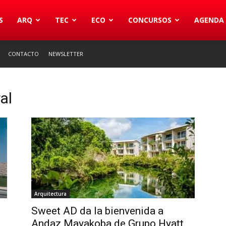
S
ARQ
TEC
ECO
CONCURSOS
AGENDA
CONTACTO
NEWSLETTER
al
Arquitectura
Sweet AD da la bienvenida a
Andaz Mayakoba de Grupo Hyatt