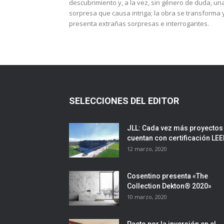
descubrimiento y, a la vez, sin género de duda, un
sorpresa que causa intriga; la obra se transforma 
presenta extrañas sorpresas e interrogantes.
SELECCIONES DEL EDITOR
JLL: Cada vez más proyectos
cuentan con certificación LE
12 marzo, 2020
Cosentino presenta «The
Collection Dekton® 2020»
10 marzo, 2020