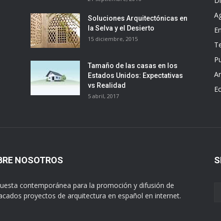
D
A
Soluciones Arquitectónicas en
la Selva y el Desierto
E
15 diciembre, 2015
T
Pu
Tamaño de las casas en los
Ar
Estados Unidos: Expectativas
vs Realidad
E
5 abril, 2017
BRE NOSOTROS
S
uesta contemporánea para la promoción y difusión de
acados proyectos de arquitectura en español en internet.