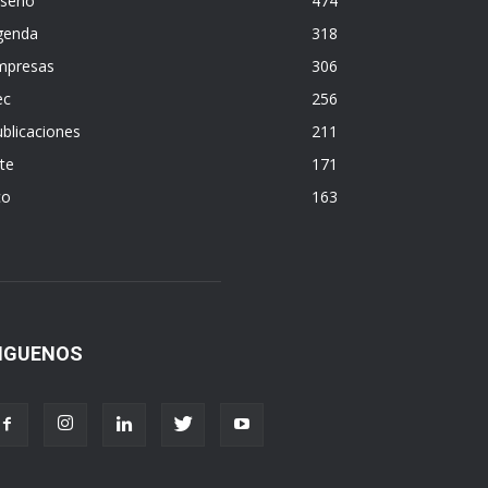
iseño
474
genda
318
mpresas
306
ec
256
blicaciones
211
te
171
co
163
IGUENOS