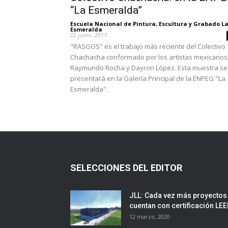
“La Esmeralda”
Escuela Nacional de Pintura, Escultura y Grabado L
Esmeralda
-
22 junio, 2017
"RASGOS" es el trabajo más reciente del Colectivo
Chachacha conformado por los artistas mexicanos
Raymundo Rocha y Dayron López. Esta muestra se
presentará en la Galería Principal de la ENPEG "La
Esmeralda".
SELECCIONES DEL EDITOR
JLL: Cada vez más proyectos
cuentan con certificación LE
12 marzo, 2020