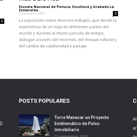
Escuela Nacional de Pintura, Escultura y Grabado La
Esmeralda
-
16 febrero, 2017
0
a
La exposición reúne diversos trabajos, que desde la
0
experiencia de un viaje en diferentes partes del
mundo y durante el mismo periodo de tiempo,
dialogan a través del recorrido, del choque cultural y
del cambio de cotidianidad y paisaje.
POSTS POPULARES
C
Torre Manacar un Proyecto
Ar
ED
Emblemático de Pulso
ar
Inmobiliario
21 septiembre, 2016