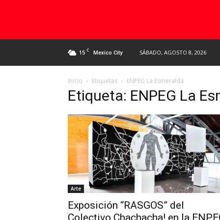
C
15
SÁBADO, AGOSTO 8, 2026
Mexico City
Inicio
Etiquetas
ENPEG La Esmeralda
Etiqueta: ENPEG La Es
Arte
Exposición “RASGOS” del
Colectivo Chachacha! en la ENP