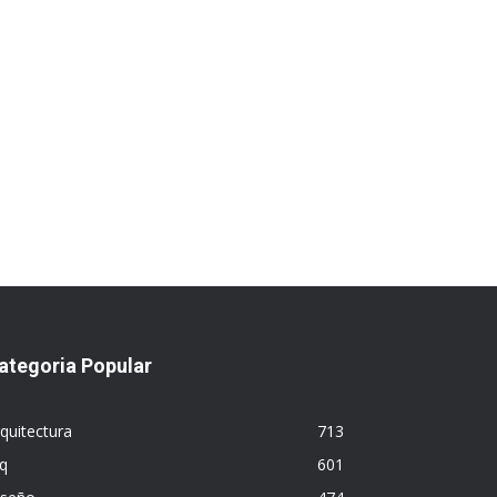
ategoria Popular
quitectura
713
q
601