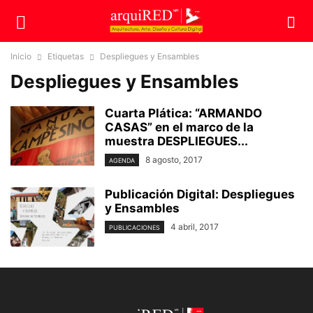
Inicio
Etiquetas
Despliegues y Ensambles
Despliegues y Ensambles
Cuarta Plática: “ARMANDO
CASAS” en el marco de la
muestra DESPLIEGUES...
8 agosto, 2017
AGENDA
Publicación Digital: Despliegues
y Ensambles
4 abril, 2017
PUBLICACIONES