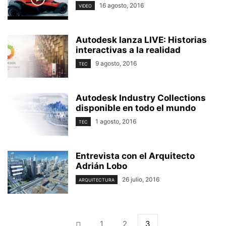
16 agosto, 2016
VIDEO
Autodesk lanza LIVE: Historias
interactivas a la realidad
9 agosto, 2016
TEC
Autodesk Industry Collections
disponible en todo el mundo
1 agosto, 2016
TEC
Entrevista con el Arquitecto
Adrián Lobo
26 julio, 2016
ARQUITECTURA
1
2
3